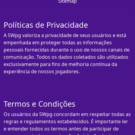
Sitemap
Políticas de Privacidade
A 5Wpg valoriza a privacidade de seus usuários e está
empenhada em proteger todas as informações
pessoais fornecidas durante o uso de nossos canais de
comunicação. Todos os dados coletados são utilizados
exclusivamente para fins de melhoria contínua da
experiência de nossos jogadores.
Termos e Condições
Os usuários da 5Wpg concordam em respeitar todas as
regras e regulamentos estabelecidos. É importante ler
e entender todos os termos antes de participar de