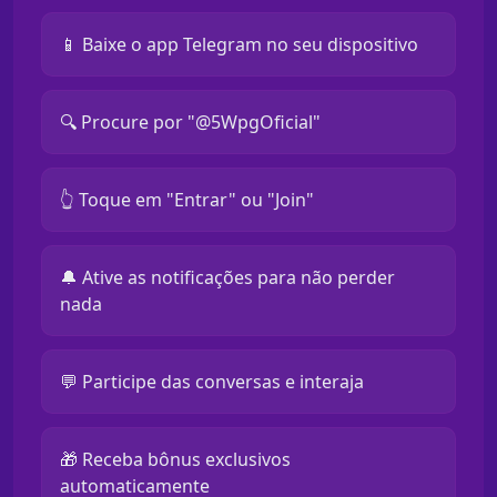
📱 Baixe o app Telegram no seu dispositivo
🔍 Procure por "@5WpgOficial"
👆 Toque em "Entrar" ou "Join"
🔔 Ative as notificações para não perder
nada
💬 Participe das conversas e interaja
🎁 Receba bônus exclusivos
automaticamente