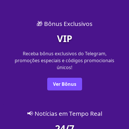
🎁 Bônus Exclusivos
VIP
Receba bônus exclusivos do Telegram,
promoções especiais e códigos promocionais
únicos!
Ver Bônus
📢 Notícias em Tempo Real
24/7