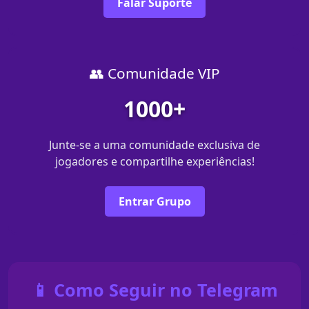
Falar Suporte
👥 Comunidade VIP
1000+
Junte-se a uma comunidade exclusiva de
jogadores e compartilhe experiências!
Entrar Grupo
📱 Como Seguir no Telegram