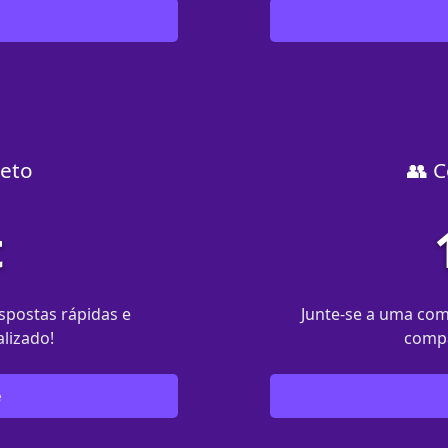
reto
👥 
t
espostas rápidas e
Junte-se a uma com
lizado!
compa
e