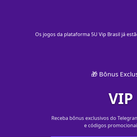
Os jogos da plataforma 5U Vip Brasil já es
🎁 Bônus Exclu
VIP
Receba bônus exclusivos do Telegra
e códigos promocionai