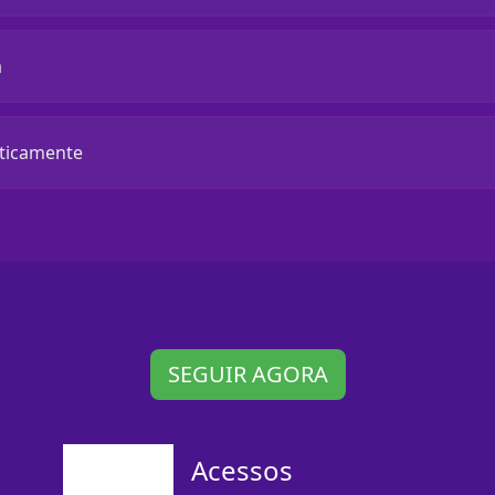
a
aticamente
SEGUIR AGORA
Acessos