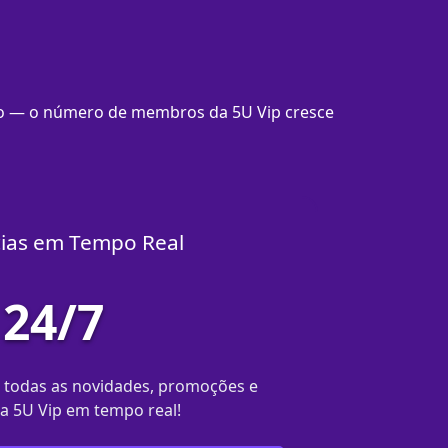
tico — o número de membros da 5U Vip cresce
cias em Tempo Real
24/7
e todas as novidades, promoções e
a 5U Vip em tempo real!