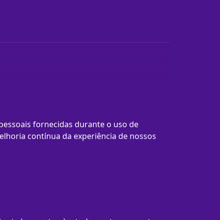
pessoais fornecidas durante o uso de
elhoria contínua da experiência de nossos