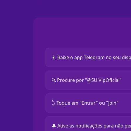
📱 Baixe o app Telegram no seu disp
🔍 Procure por "@5U VipOficial"
👆 Toque em "Entrar" ou "Join"
🔔 Ative as notificações para não p