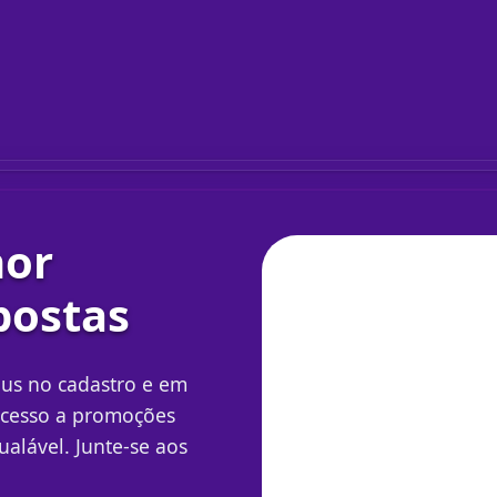
hor
postas
us no cadastro e em
acesso a promoções
ualável. Junte-se aos