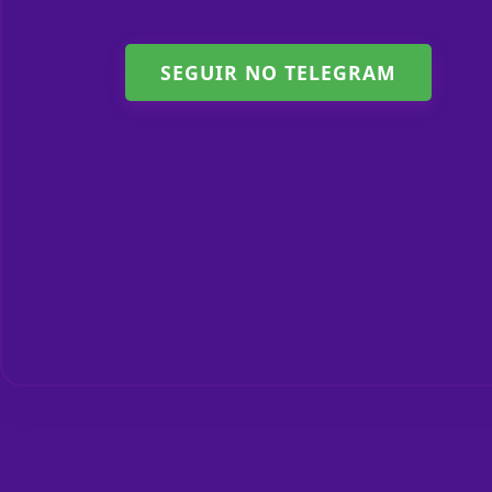
SEGUIR NO TELEGRAM