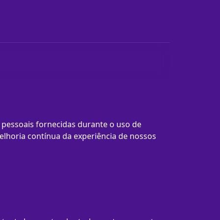
 pessoais fornecidas durante o uso de
elhoria contínua da experiência de nossos