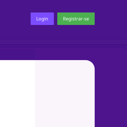
Login
Registrar-se