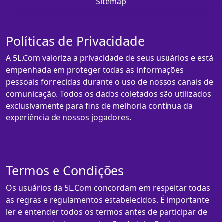
Sitemap
Políticas de Privacidade
A 5L.Com valoriza a privacidade de seus usuários e está
empenhada em proteger todas as informações
pessoais fornecidas durante o uso de nossos canais de
comunicação. Todos os dados coletados são utilizados
exclusivamente para fins de melhoria contínua da
experiência de nossos jogadores.
Termos e Condições
Os usuários da 5L.Com concordam em respeitar todas
as regras e regulamentos estabelecidos. É importante
ler e entender todos os termos antes de participar de