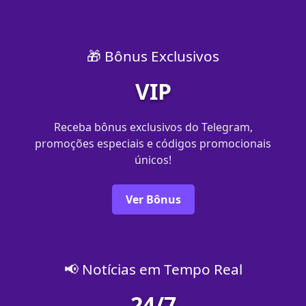
🎁 Bônus Exclusivos
VIP
Receba bônus exclusivos do Telegram,
promoções especiais e códigos promocionais
únicos!
Ver Bônus
📢 Notícias em Tempo Real
24/7