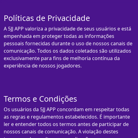
Políticas de Privacidade
A 5JJ APP valoriza a privacidade de seus usuários e está
empenhada em proteger todas as informações
pessoais fornecidas durante o uso de nossos canais de
comunicação. Todos os dados coletados são utilizados
exclusivamente para fins de melhoria contínua da
experiência de nossos jogadores.
Termos e Condições
Os usuários da 5JJ APP concordam em respeitar todas
as regras e regulamentos estabelecidos. É importante
ler e entender todos os termos antes de participar de
nossos canais de comunicação. A violação destes