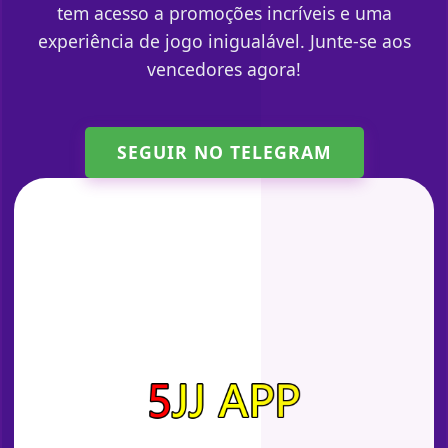
tem acesso a promoções incríveis e uma
experiência de jogo inigualável. Junte-se aos
vencedores agora!
SEGUIR NO TELEGRAM