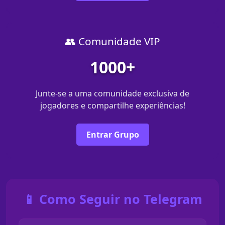
👥 Comunidade VIP
1000+
Junte-se a uma comunidade exclusiva de
jogadores e compartilhe experiências!
Entrar Grupo
📱 Como Seguir no Telegram