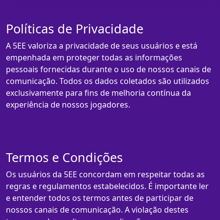
Políticas de Privacidade
A 5EE valoriza a privacidade de seus usuários e está
empenhada em proteger todas as informações
pessoais fornecidas durante o uso de nossos canais de
comunicação. Todos os dados coletados são utilizados
exclusivamente para fins de melhoria contínua da
experiência de nossos jogadores.
Termos e Condições
Os usuários da 5EE concordam em respeitar todas as
regras e regulamentos estabelecidos. É importante ler
e entender todos os termos antes de participar de
nossos canais de comunicação. A violação destes