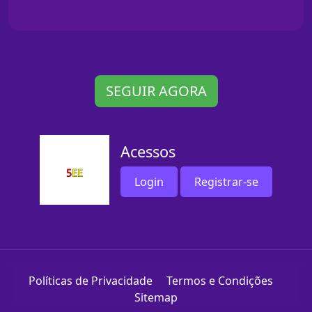
SEGUIR AGORA
Acessos
Login
Registrar-se
Políticas de Privacidade
Termos e Condições
Sitemap