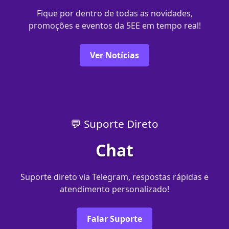
Fique por dentro de todas as novidades,
promoções e eventos da 5EE em tempo real!
Ver Notícias
💬 Suporte Direto
Chat
Suporte direto via Telegram, respostas rápidas e
atendimento personalizado!
Falar Suporte