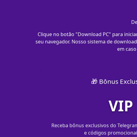
De
Clique no botão "Download PC" para inicia
seu navegador. Nosso sistema de download
em caso 
🎁 Bônus Exclu
VIP
Receba bônus exclusivos do Telegra
e códigos promocionai