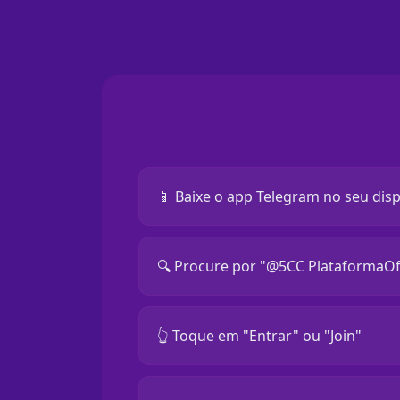
📱 Baixe o app Telegram no seu disp
🔍 Procure por "@5CC PlataformaOfi
👆 Toque em "Entrar" ou "Join"