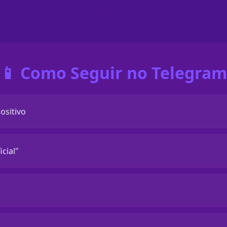
📱 Como Seguir no Telegram
ositivo
cial"