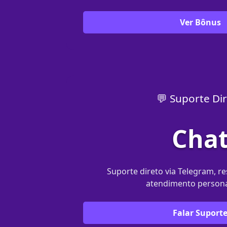
Ver Bônus
💬 Suporte Di
Cha
Suporte direto via Telegram, r
atendimento persona
Falar Suport