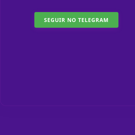
SEGUIR NO TELEGRAM