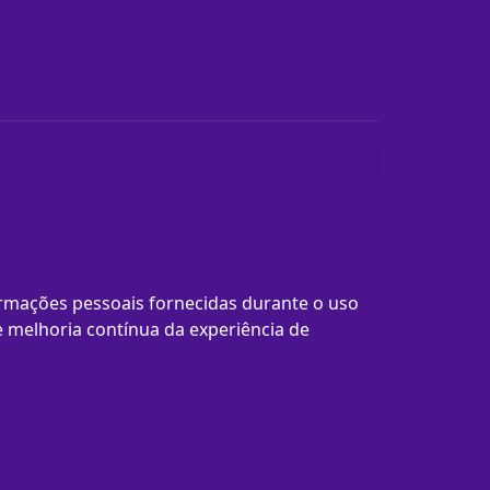
ormações pessoais fornecidas durante o uso
e melhoria contínua da experiência de