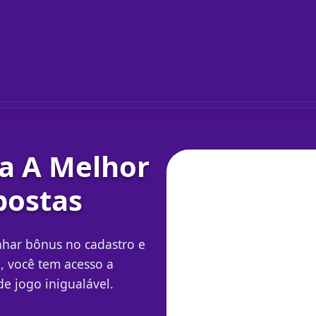
ma A Melhor
postas
nhar bônus no cadastro e
, você tem acesso a
e jogo inigualável.