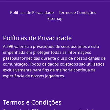
Políticas de Privacidade
Termos e Condições
Sitemap
Políticas de Privacidade
A 59R valoriza a privacidade de seus usuários e está
empenhada em proteger todas as informações
pessoais fornecidas durante o uso de nossos canais de
comunicação. Todos os dados coletados são utilizados
exclusivamente para fins de melhoria contínua da
experiência de nossos jogadores.
Termos e Condições