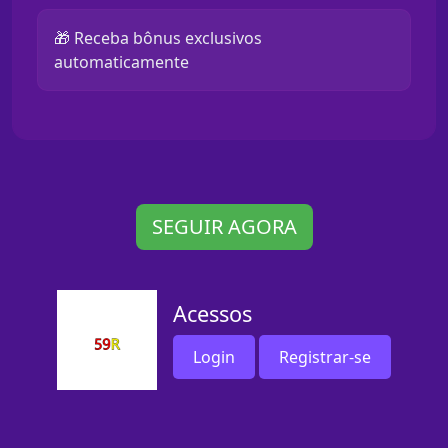
🎁 Receba bônus exclusivos
automaticamente
SEGUIR AGORA
Acessos
Login
Registrar-se