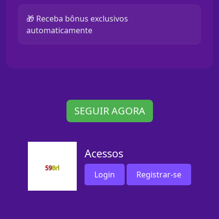
🎁 Receba bônus exclusivos
automaticamente
SEGUIR AGORA
Acessos
Login
Registrar-se