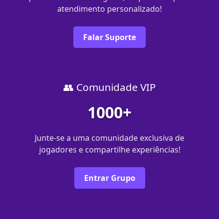
atendimento personalizado!
Falar Suporte
👥 Comunidade VIP
1000+
Junte-se a uma comunidade exclusiva de
jogadores e compartilhe experiências!
Entrar Grupo