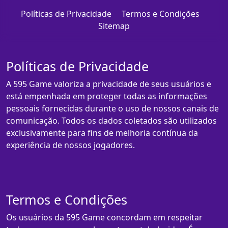
Políticas de Privacidade
Termos e Condições
Sitemap
Políticas de Privacidade
A 595 Game valoriza a privacidade de seus usuários e
está empenhada em proteger todas as informações
pessoais fornecidas durante o uso de nossos canais de
comunicação. Todos os dados coletados são utilizados
exclusivamente para fins de melhoria contínua da
experiência de nossos jogadores.
Termos e Condições
Os usuários da 595 Game concordam em respeitar