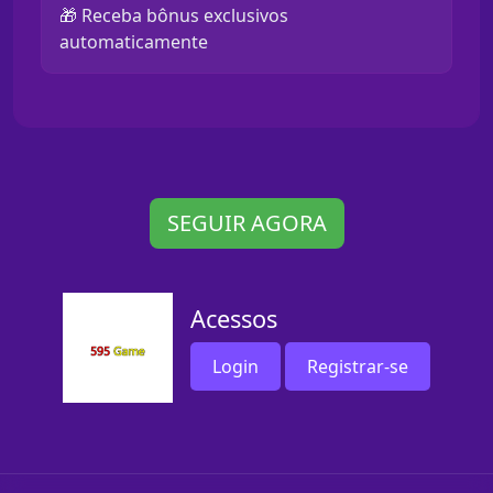
🎁 Receba bônus exclusivos
automaticamente
SEGUIR AGORA
Acessos
Login
Registrar-se