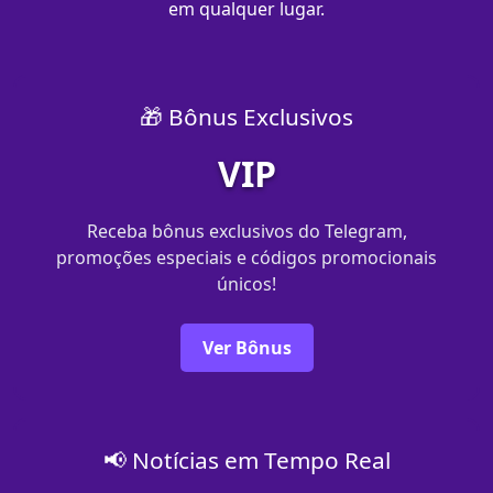
em qualquer lugar.
🎁 Bônus Exclusivos
VIP
Receba bônus exclusivos do Telegram,
promoções especiais e códigos promocionais
únicos!
Ver Bônus
📢 Notícias em Tempo Real