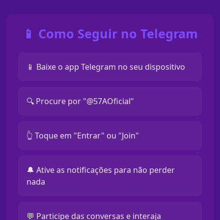
📱 Como Seguir no Telegram
📱 Baixe o app Telegram no seu dispositivo
🔍 Procure por "@57AOficial"
👆 Toque em "Entrar" ou "Join"
🔔 Ative as notificações para não perder
nada
💬 Participe das conversas e interaja