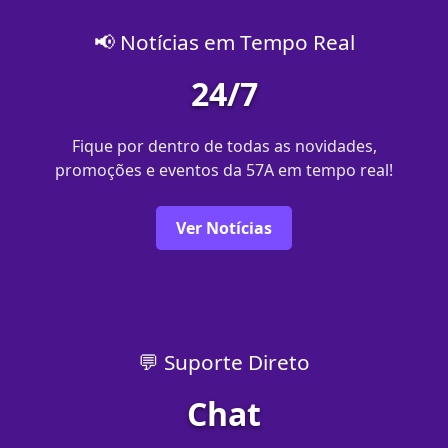
📢 Notícias em Tempo Real
24/7
Fique por dentro de todas as novidades,
promoções e eventos da 57A em tempo real!
Ver Notícias
💬 Suporte Direto
Chat