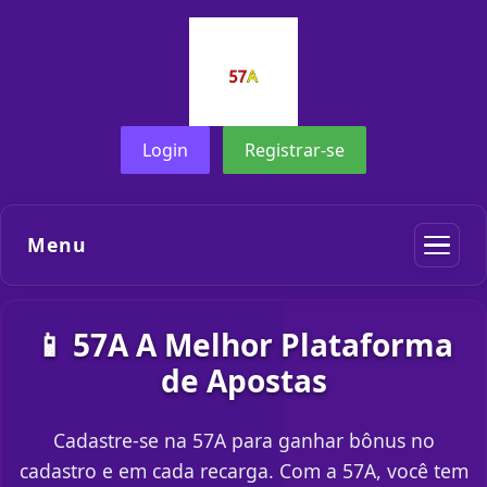
Login
Registrar-se
Menu
📱 57A A Melhor Plataforma
de Apostas
Cadastre-se na 57A para ganhar bônus no
cadastro e em cada recarga. Com a 57A, você tem