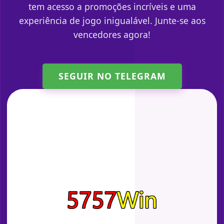
tem acesso a promoções incríveis e uma
experiência de jogo inigualável. Junte-se aos
vencedores agora!
SEGUIR NO TELEGRAM