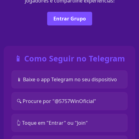
jogadores e compartilhe experiências!
Entrar Grupo
📱 Como Seguir no Telegram
📱 Baixe o app Telegram no seu dispositivo
🔍 Procure por "@5757WinOficial"
👆 Toque em "Entrar" ou "Join"