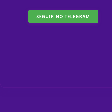
SEGUIR NO TELEGRAM