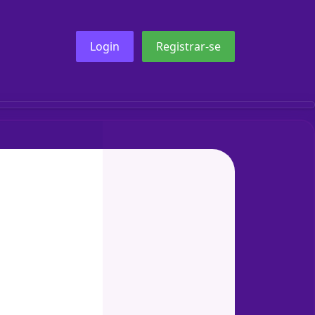
Login
Registrar-se