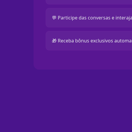
💬 Participe das conversas e interaj
🎁 Receba bônus exclusivos autom