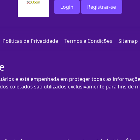
Login
Registrar-se
Políticas de Privacidade
Termos e Condições
Sitemap
de
suários e está empenhada em proteger todas as informaçõe
os coletados são utilizados exclusivamente para fins de m