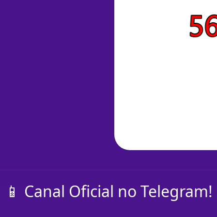
📱 Canal Oficial no Telegram!