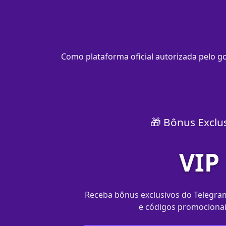
Como plataforma oficial autorizada pelo gov
🎁 Bônus Exclu
VIP
Receba bônus exclusivos do Telegra
e códigos promocionai