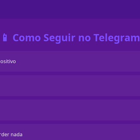
📱 Como Seguir no Telegram
ositivo
erder nada