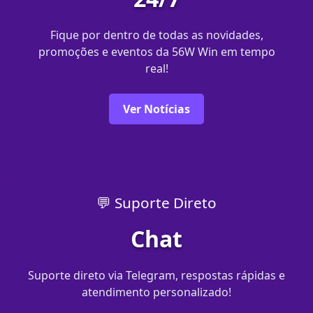
Fique por dentro de todas as novidades,
promoções e eventos da 56W Win em tempo
real!
Ver Notícias
💬 Suporte Direto
Chat
Suporte direto via Telegram, respostas rápidas e
atendimento personalizado!