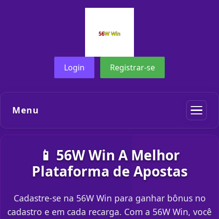
Login
Registrar-se
Menu
📱 56W Win A Melhor
Plataforma de Apostas
Cadastre-se na 56W Win para ganhar bônus no
cadastro e em cada recarga. Com a 56W Win, você