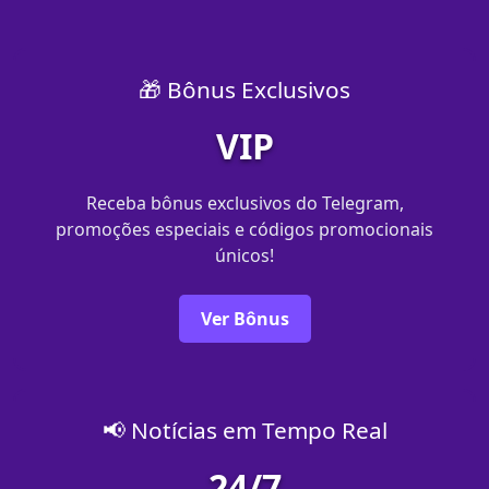
🎁 Bônus Exclusivos
VIP
Receba bônus exclusivos do Telegram,
promoções especiais e códigos promocionais
únicos!
Ver Bônus
📢 Notícias em Tempo Real
24/7