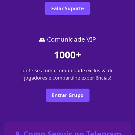
Falar Suporte
👥 Comunidade VIP
1000+
Junte-se a uma comunidade exclusiva de
jogadores e compartilhe experiências!
Entrar Grupo
📱 Como Seguir no Telegram