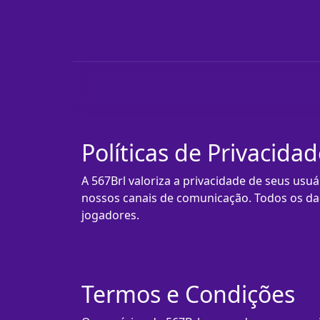
Políticas de Privacida
A 567Brl valoriza a privacidade de seus us
nossos canais de comunicação. Todos os dad
jogadores.
Termos e Condições