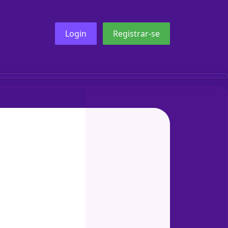
Login
Registrar-se