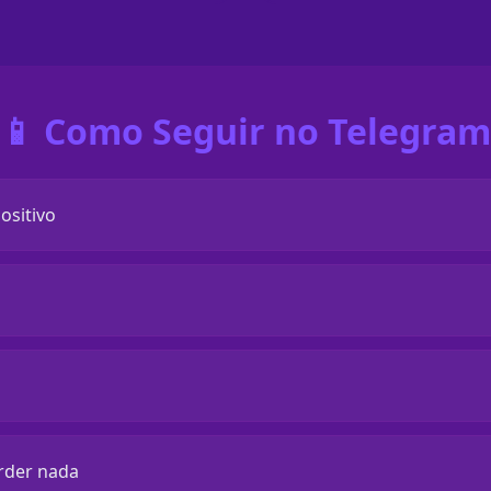
📱 Como Seguir no Telegram
ositivo
erder nada