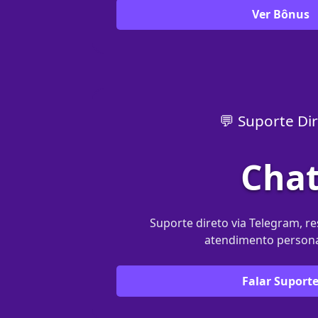
Ver Bônus
💬 Suporte Di
Cha
Suporte direto via Telegram, r
atendimento persona
Falar Suport