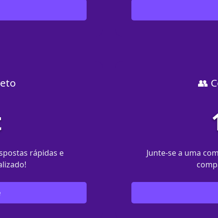
reto
👥 
t
espostas rápidas e
Junte-se a uma com
lizado!
compa
e