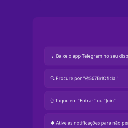
📱 Baixe o app Telegram no seu disp
🔍 Procure por "@567BrlOficial"
👆 Toque em "Entrar" ou "Join"
🔔 Ative as notificações para não p