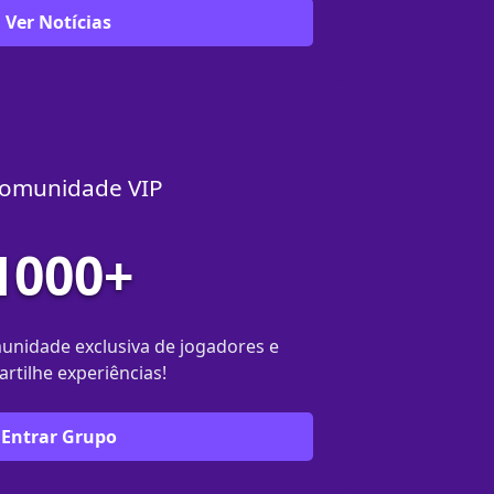
Ver Notícias
Comunidade VIP
1000+
unidade exclusiva de jogadores e
rtilhe experiências!
Entrar Grupo