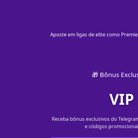
Aposte em ligas de elite como Premie
🎁 Bônus Exclu
VIP
Receba bônus exclusivos do Telegra
e códigos promocionai