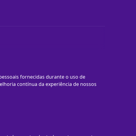
pessoais fornecidas durante o uso de
elhoria contínua da experiência de nossos