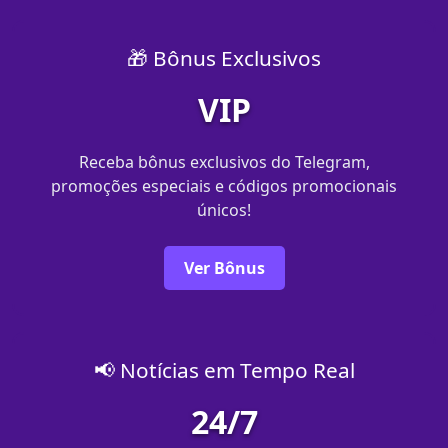
🎁 Bônus Exclusivos
VIP
Receba bônus exclusivos do Telegram,
promoções especiais e códigos promocionais
únicos!
Ver Bônus
📢 Notícias em Tempo Real
24/7