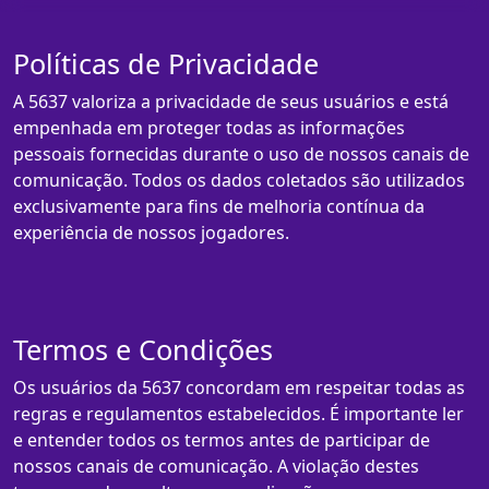
Políticas de Privacidade
A 5637 valoriza a privacidade de seus usuários e está
empenhada em proteger todas as informações
pessoais fornecidas durante o uso de nossos canais de
comunicação. Todos os dados coletados são utilizados
exclusivamente para fins de melhoria contínua da
experiência de nossos jogadores.
Termos e Condições
Os usuários da 5637 concordam em respeitar todas as
regras e regulamentos estabelecidos. É importante ler
e entender todos os termos antes de participar de
nossos canais de comunicação. A violação destes