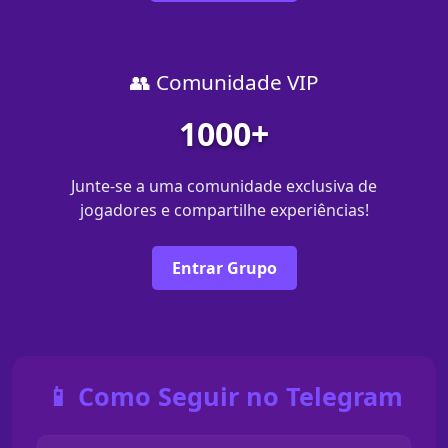
👥 Comunidade VIP
1000+
Junte-se a uma comunidade exclusiva de
jogadores e compartilhe experiências!
Entrar Grupo
📱 Como Seguir no Telegram