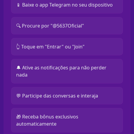
📱 Baixe o app Telegram no seu dispositivo
🔍 Procure por "@5637Oficial"
👆 Toque em "Entrar" ou "Join"
🔔 Ative as notificações para não perder
nada
💬 Participe das conversas e interaja
🎁 Receba bônus exclusivos
automaticamente