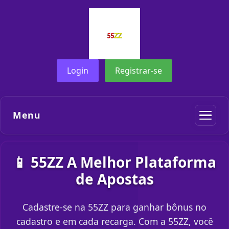
Login
Registrar-se
Menu
📱 55ZZ A Melhor Plataforma
de Apostas
Cadastre-se na 55ZZ para ganhar bônus no
cadastro e em cada recarga. Com a 55ZZ, você