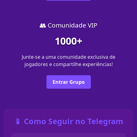
👥 Comunidade VIP
1000+
Junte-se a uma comunidade exclusiva de
jogadores e compartilhe experiências!
Entrar Grupo
📱 Como Seguir no Telegram