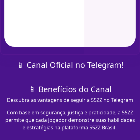
📱 Canal Oficial no Telegram!
📱 Benefícios do Canal
Descubra as vantagens de seguir a 55ZZ no Telegram
Com base em segurança, justiça e praticidade, a 55ZZ
permite que cada jogador demonstre suas habilidades
e estratégias na plataforma 55ZZ Brasil .