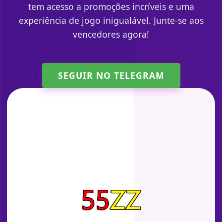
tem acesso a promoções incríveis e uma
experiência de jogo inigualável. Junte-se aos
vencedores agora!
SEGUIR NO TELEGRAM