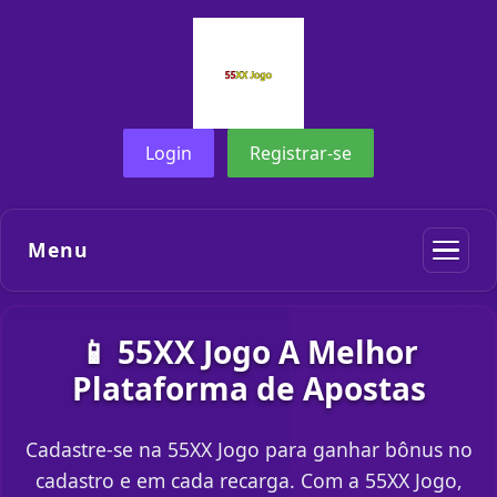
Login
Registrar-se
Menu
📱 55XX Jogo A Melhor
Plataforma de Apostas
Cadastre-se na 55XX Jogo para ganhar bônus no
cadastro e em cada recarga. Com a 55XX Jogo,