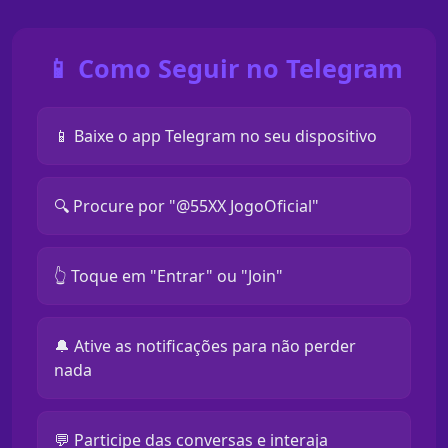
📱 Como Seguir no Telegram
📱 Baixe o app Telegram no seu dispositivo
🔍 Procure por "@55XX JogoOficial"
👆 Toque em "Entrar" ou "Join"
🔔 Ative as notificações para não perder
nada
💬 Participe das conversas e interaja