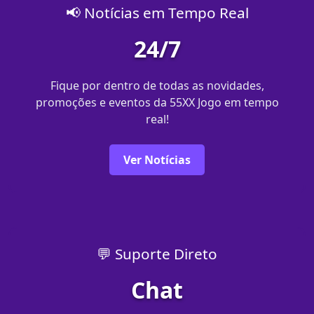
📢 Notícias em Tempo Real
24/7
Fique por dentro de todas as novidades,
promoções e eventos da 55XX Jogo em tempo
real!
Ver Notícias
💬 Suporte Direto
Chat