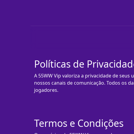
Políticas de Privacida
A 55WW Vip valoriza a privacidade de seus
nossos canais de comunicação. Todos os dad
jogadores.
Termos e Condições