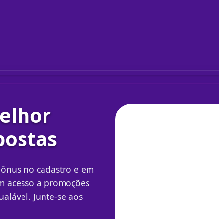
elhor
postas
bônus no cadastro e em
em acesso a promoções
ualável. Junte-se aos