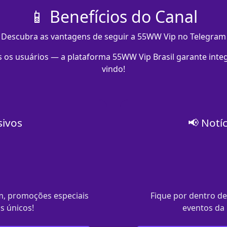
📱 Benefícios do Canal
Descubra as vantagens de seguir a 55WW Vip no Telegram
 os usuários — a plataforma 55WW Vip Brasil garante integr
vindo!
sivos
📢 Notí
m, promoções especiais
Fique por dentro d
s únicos!
eventos da