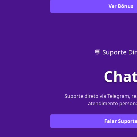
Ver Bônus
💬 Suporte Di
Cha
Suporte direto via Telegram, r
atendimento persona
Falar Suport