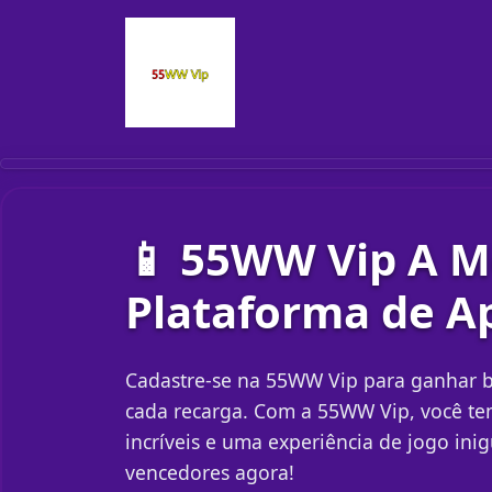
📱 55WW Vip A M
Plataforma de A
Cadastre-se na 55WW Vip para ganhar 
cada recarga. Com a 55WW Vip, você t
incríveis e uma experiência de jogo inig
vencedores agora!