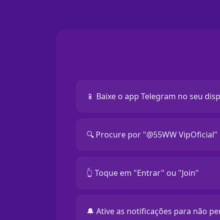
📱 Baixe o app Telegram no seu disp
🔍 Procure por "@55WW VipOficial"
👆 Toque em "Entrar" ou "Join"
🔔 Ative as notificações para não p