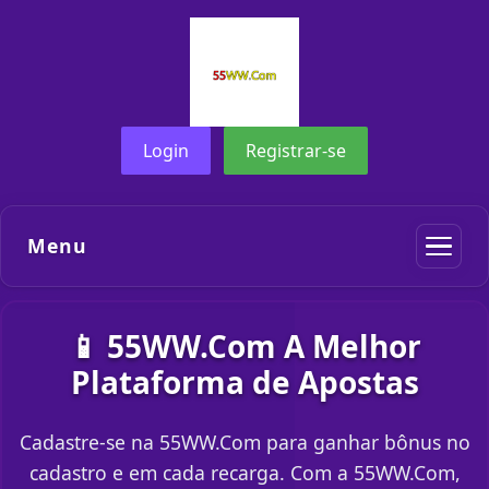
Login
Registrar-se
Menu
📱 55WW.Com A Melhor
Plataforma de Apostas
Cadastre-se na 55WW.Com para ganhar bônus no
cadastro e em cada recarga. Com a 55WW.Com,