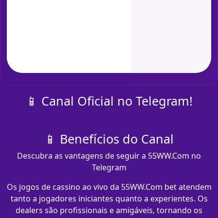
📱 Canal Oficial no Telegram!
📱 Benefícios do Canal
Descubra as vantagens de seguir a 55WW.Com no
Telegram
Os jogos de cassino ao vivo da 55WW.Com bet atendem
tanto a jogadores iniciantes quanto a experientes. Os
dealers são profissionais e amigáveis, tornando os