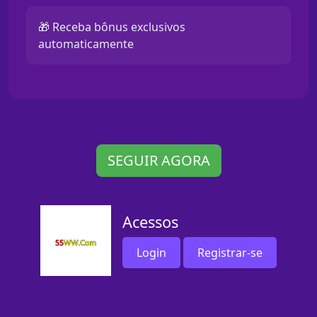
🎁 Receba bônus exclusivos
automaticamente
SEGUIR AGORA
Acessos
Login
Registrar-se