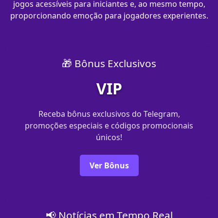
jogos acessíveis para iniciantes e, ao mesmo tempo,
proporcionando emoção para jogadores experientes.
🎁 Bônus Exclusivos
VIP
Receba bônus exclusivos do Telegram,
promoções especiais e códigos promocionais
únicos!
Ver Bônus
📢 Notícias em Tempo Real