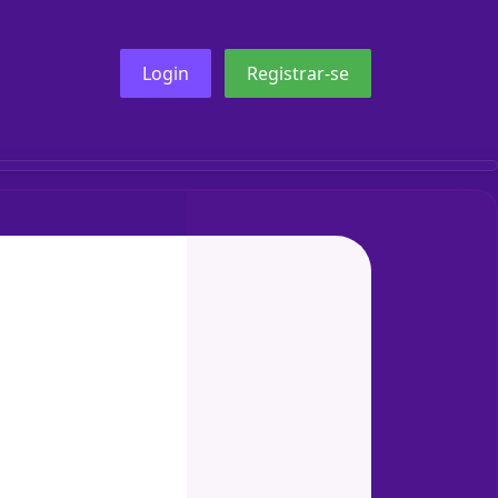
Login
Registrar-se