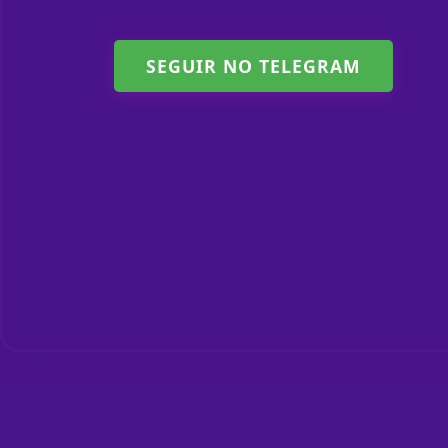
SEGUIR NO TELEGRAM