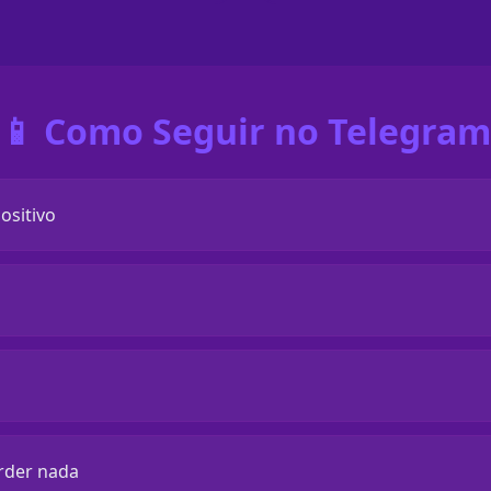
📱 Como Seguir no Telegram
ositivo
erder nada