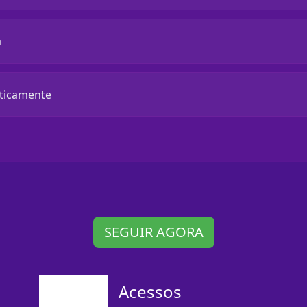
a
aticamente
SEGUIR AGORA
Acessos