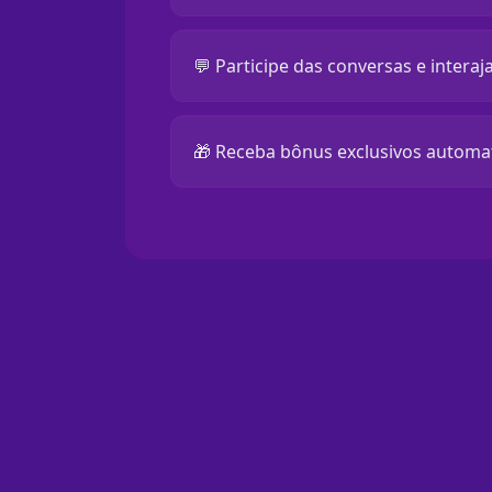
💬 Participe das conversas e interaj
🎁 Receba bônus exclusivos autom