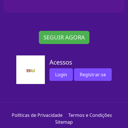
SEGUIR AGORA
Acessos
Login
Registrar-se
Políticas de Privacidade
Termos e Condições
Sitemap