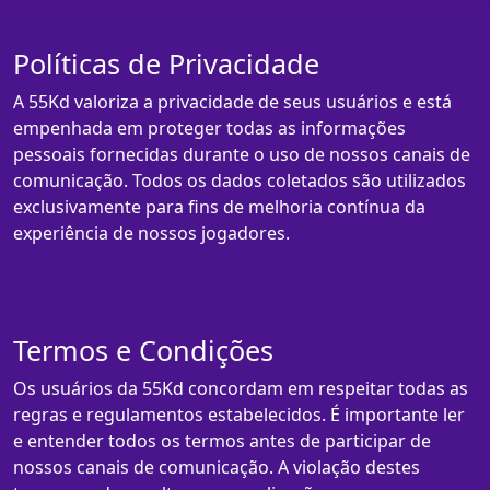
Políticas de Privacidade
A 55Kd valoriza a privacidade de seus usuários e está
empenhada em proteger todas as informações
pessoais fornecidas durante o uso de nossos canais de
comunicação. Todos os dados coletados são utilizados
exclusivamente para fins de melhoria contínua da
experiência de nossos jogadores.
Termos e Condições
Os usuários da 55Kd concordam em respeitar todas as
regras e regulamentos estabelecidos. É importante ler
e entender todos os termos antes de participar de
nossos canais de comunicação. A violação destes