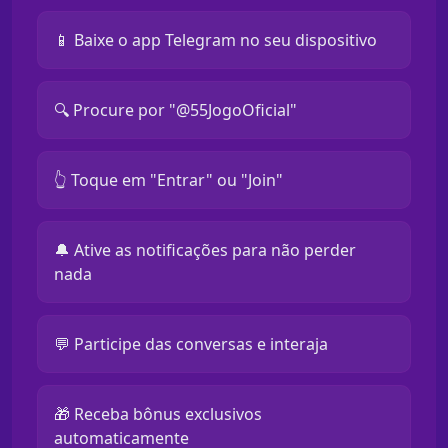
📱 Baixe o app Telegram no seu dispositivo
🔍 Procure por "@55JogoOficial"
👆 Toque em "Entrar" ou "Join"
🔔 Ative as notificações para não perder
nada
💬 Participe das conversas e interaja
🎁 Receba bônus exclusivos
automaticamente