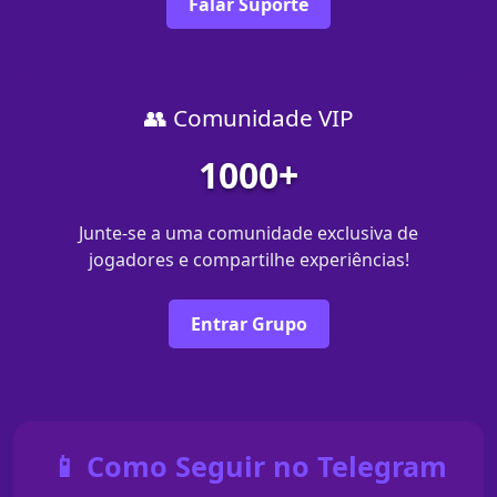
Falar Suporte
👥 Comunidade VIP
1000+
Junte-se a uma comunidade exclusiva de
jogadores e compartilhe experiências!
Entrar Grupo
📱 Como Seguir no Telegram