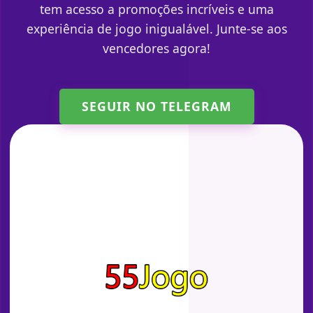
tem acesso a promoções incríveis e uma
experiência de jogo inigualável. Junte-se aos
vencedores agora!
SEGUIR NO TELEGRAM