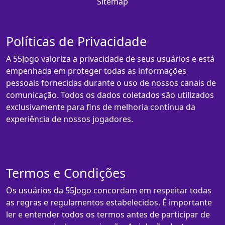
Sitemap
Políticas de Privacidade
A 55Jogo valoriza a privacidade de seus usuários e está
empenhada em proteger todas as informações
pessoais fornecidas durante o uso de nossos canais de
comunicação. Todos os dados coletados são utilizados
exclusivamente para fins de melhoria contínua da
experiência de nossos jogadores.
Termos e Condições
Os usuários da 55Jogo concordam em respeitar todas
as regras e regulamentos estabelecidos. É importante
ler e entender todos os termos antes de participar de