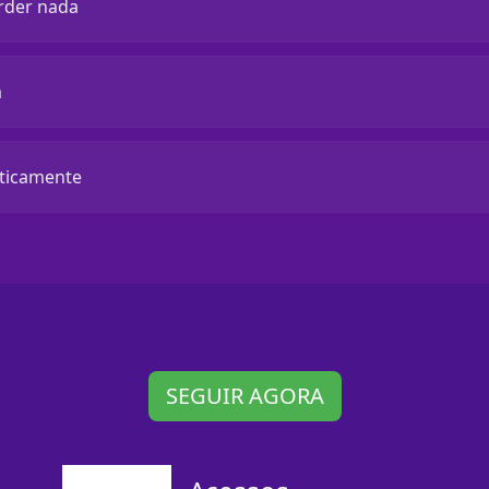
erder nada
a
aticamente
SEGUIR AGORA