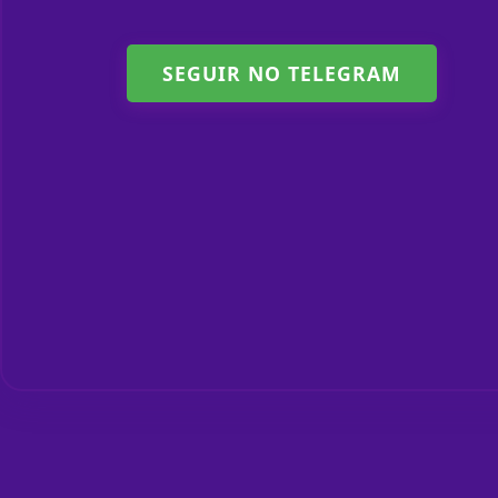
SEGUIR NO TELEGRAM