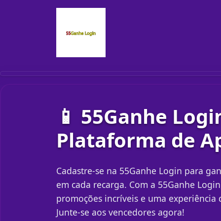
📱 55Ganhe Logi
Plataforma de A
Cadastre-se na 55Ganhe Login para gan
em cada recarga. Com a 55Ganhe Login,
promoções incríveis e uma experiência d
Junte-se aos vencedores agora!