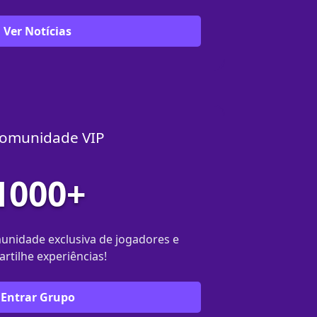
Ver Notícias
Comunidade VIP
1000+
unidade exclusiva de jogadores e
rtilhe experiências!
Entrar Grupo