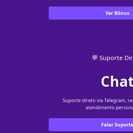
Ver Bônus
💬 Suporte Di
Cha
Suporte direto via Telegram, r
atendimento persona
Falar Suport