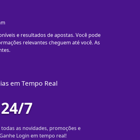
ram
oníveis e resultados de apostas. Você pode
formações relevantes cheguem até você. As
ntes.
cias em Tempo Real
24/7
e todas as novidades, promoções e
Ganhe Login em tempo real!