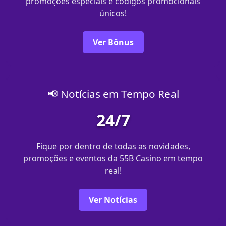
promoções especiais e códigos promocionais
únicos!
Ver Bônus
📢 Notícias em Tempo Real
24/7
Fique por dentro de todas as novidades,
promoções e eventos da 55B Casino em tempo
real!
Ver Notícias