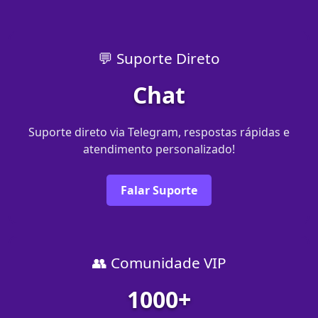
💬 Suporte Direto
Chat
Suporte direto via Telegram, respostas rápidas e
atendimento personalizado!
Falar Suporte
👥 Comunidade VIP
1000+