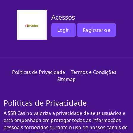
Acessos
Login
Registrar-se
Políticas de Privacidade
Termos e Condições
Sitemap
Políticas de Privacidade
A 55B Casino valoriza a privacidade de seus usuários e
está empenhada em proteger todas as informações
pessoais fornecidas durante o uso de nossos canais de