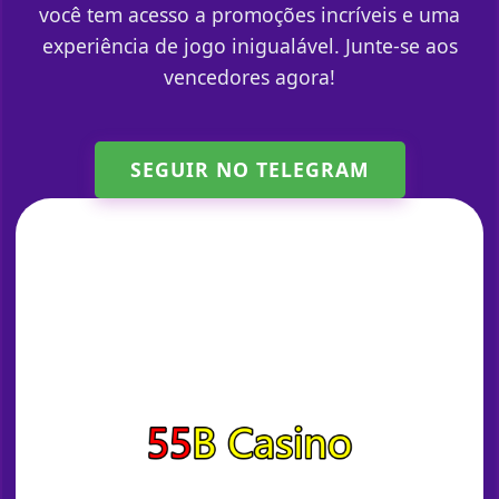
você tem acesso a promoções incríveis e uma
experiência de jogo inigualável. Junte-se aos
vencedores agora!
SEGUIR NO TELEGRAM