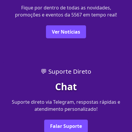
Fique por dentro de todas as novidades,
promoções e eventos da 5567 em tempo real!
Ver Notícias
💬 Suporte Direto
Chat
Suporte direto via Telegram, respostas rápidas e
atendimento personalizado!
Falar Suporte