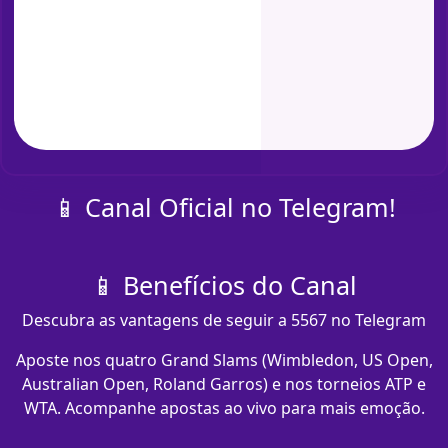
📱 Canal Oficial no Telegram!
📱 Benefícios do Canal
Descubra as vantagens de seguir a 5567 no Telegram
Aposte nos quatro Grand Slams (Wimbledon, US Open,
Australian Open, Roland Garros) e nos torneios ATP e
WTA. Acompanhe apostas ao vivo para mais emoção.