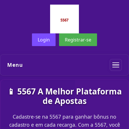
Login
Registrar-se
Menu
📱 5567 A Melhor Plataforma
de Apostas
Cadastre-se na 5567 para ganhar bônus no
cadastro e em cada recarga. Com a 5567, você