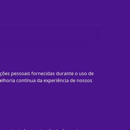
ções pessoais fornecidas durante o uso de
elhoria contínua da experiência de nossos