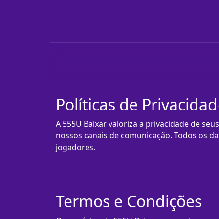
Políticas de Privacida
A 555U Baixar valoriza a privacidade de se
nossos canais de comunicação. Todos os dad
jogadores.
Termos e Condições