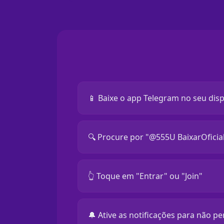
📱 Baixe o app Telegram no seu disp
🔍 Procure por "@555U BaixarOficia
👆 Toque em "Entrar" ou "Join"
🔔 Ative as notificações para não p