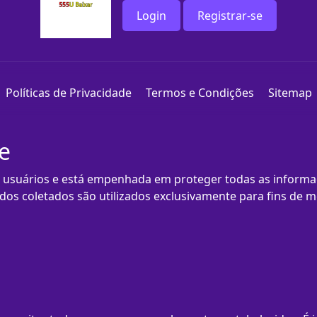
Login
Registrar-se
Políticas de Privacidade
Termos e Condições
Sitemap
de
us usuários e está empenhada em proteger todas as informa
os coletados são utilizados exclusivamente para fins de m