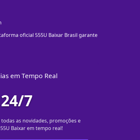
m
aforma oficial 555U Baixar Brasil garante
cias em Tempo Real
24/7
e todas as novidades, promoções e
555U Baixar em tempo real!