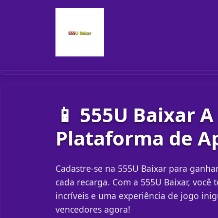
📱 555U Baixar A
Plataforma de A
Cadastre-se na 555U Baixar para ganha
cada recarga. Com a 555U Baixar, você
incríveis e uma experiência de jogo inig
vencedores agora!