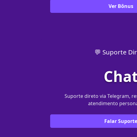
Ver Bônus
💬 Suporte Di
Cha
Suporte direto via Telegram, r
atendimento persona
Falar Suport