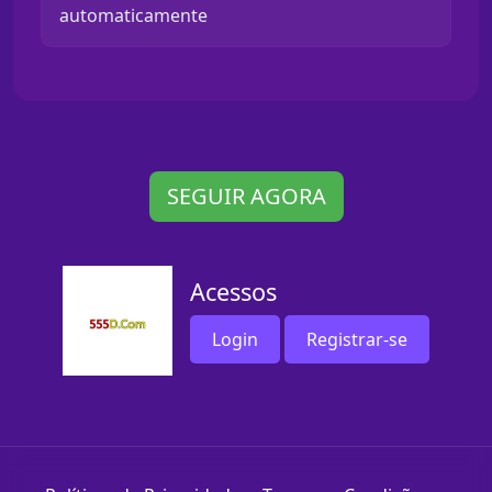
automaticamente
SEGUIR AGORA
Acessos
Login
Registrar-se