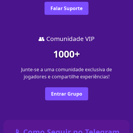
Falar Suporte
👥 Comunidade VIP
1000+
Junte-se a uma comunidade exclusiva de
jogadores e compartilhe experiências!
Entrar Grupo
📱 Como Seguir no Telegram