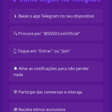
📱 Baixe o app Telegram no seu dispositivo
🔍 Procure por "@555D.ComOficial"
👆 Toque em "Entrar" ou "Join"
🔔 Ative as notificações para não perder
nada
💬 Participe das conversas e interaja
🎁 Receba bônus exclusivos