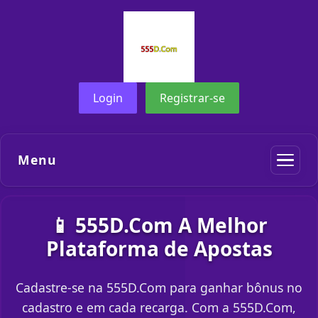
Login
Registrar-se
Menu
📱 555D.Com A Melhor
Plataforma de Apostas
Cadastre-se na 555D.Com para ganhar bônus no
cadastro e em cada recarga. Com a 555D.Com,