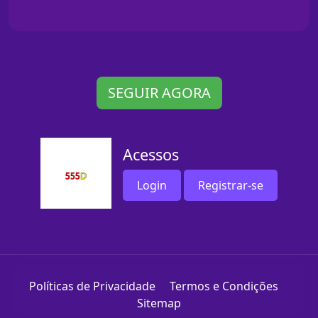
SEGUIR AGORA
Acessos
Login
Registrar-se
Políticas de Privacidade
Termos e Condições
Sitemap