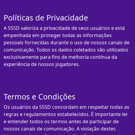
Políticas de Privacidade
A 555D valoriza a privacidade de seus usuários e está
empenhada em proteger todas as informações
pessoais fornecidas durante o uso de nossos canais de
comunicação. Todos os dados coletados são utilizados
exclusivamente para fins de melhoria contínua da
experiência de nossos jogadores.
Termos e Condições
Os usuários da 555D concordam em respeitar todas as
regras e regulamentos estabelecidos. É importante ler
e entender todos os termos antes de participar de
nossos canais de comunicação. A violação destes