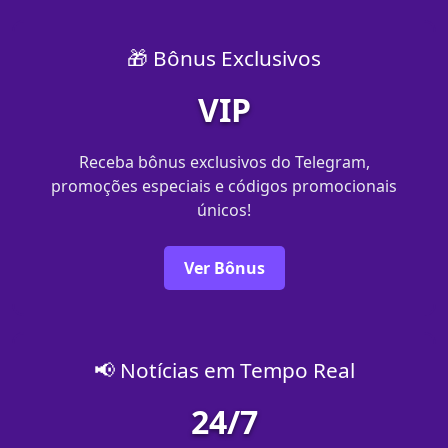
🎁 Bônus Exclusivos
VIP
Receba bônus exclusivos do Telegram,
promoções especiais e códigos promocionais
únicos!
Ver Bônus
📢 Notícias em Tempo Real
24/7