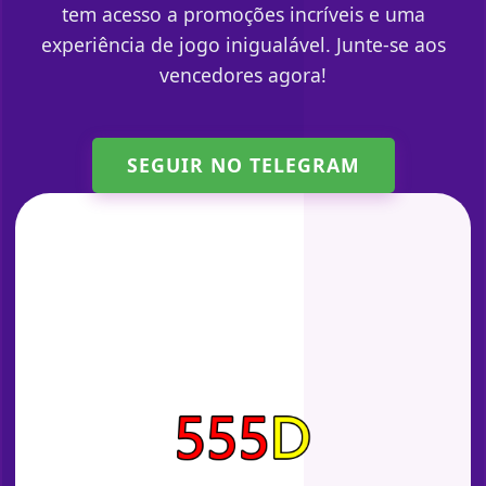
tem acesso a promoções incríveis e uma
experiência de jogo inigualável. Junte-se aos
vencedores agora!
SEGUIR NO TELEGRAM