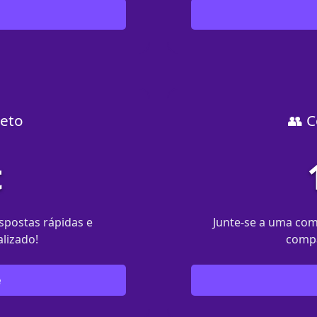
reto
👥 
t
espostas rápidas e
Junte-se a uma com
lizado!
compa
e