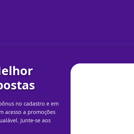
Melhor
postas
bônus no cadastro e em
em acesso a promoções
ualável. Junte-se aos