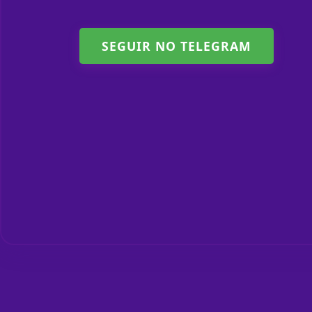
SEGUIR NO TELEGRAM