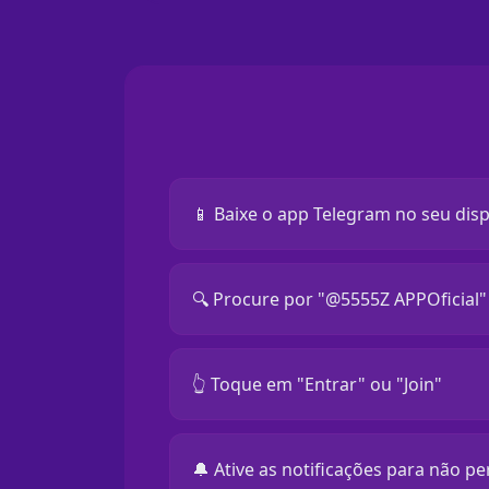
📱 Baixe o app Telegram no seu disp
🔍 Procure por "@5555Z APPOficial"
👆 Toque em "Entrar" ou "Join"
🔔 Ative as notificações para não p