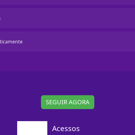
a
aticamente
SEGUIR AGORA
Acessos