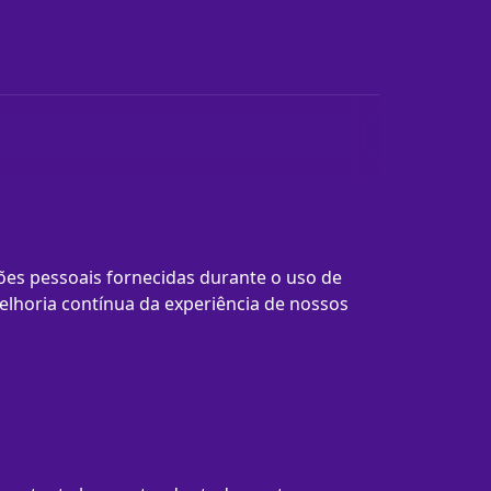
ões pessoais fornecidas durante o uso de
elhoria contínua da experiência de nossos