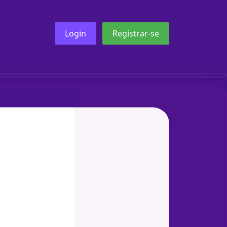
Login
Registrar-se