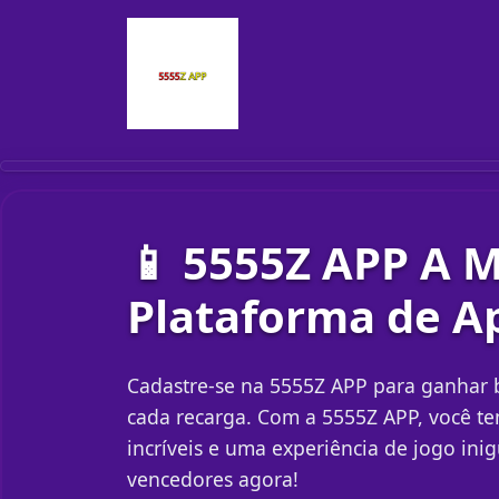
📱 5555Z APP A 
Plataforma de A
Cadastre-se na 5555Z APP para ganhar 
cada recarga. Com a 5555Z APP, você t
incríveis e uma experiência de jogo inig
vencedores agora!