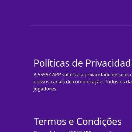
Políticas de Privacida
A 5555Z APP valoriza a privacidade de seus
nossos canais de comunicação. Todos os dad
jogadores.
Termos e Condições