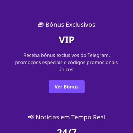
🎁 Bônus Exclusivos
VIP
Receba bônus exclusivos do Telegram,
promoções especiais e códigos promocionais
únicos!
Ver Bônus
📢 Notícias em Tempo Real
24/7