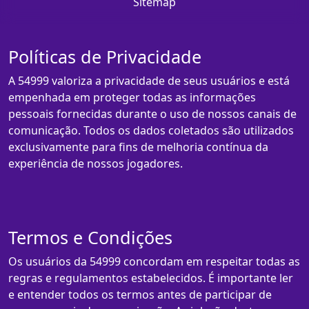
Sitemap
Políticas de Privacidade
A 54999 valoriza a privacidade de seus usuários e está
empenhada em proteger todas as informações
pessoais fornecidas durante o uso de nossos canais de
comunicação. Todos os dados coletados são utilizados
exclusivamente para fins de melhoria contínua da
experiência de nossos jogadores.
Termos e Condições
Os usuários da 54999 concordam em respeitar todas as
regras e regulamentos estabelecidos. É importante ler
e entender todos os termos antes de participar de