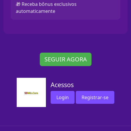
🎁 Receba bônus exclusivos
automaticamente
SEGUIR AGORA
Acessos
Login
Registrar-se