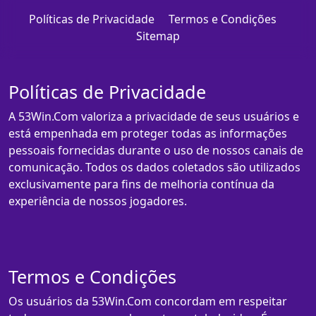
Políticas de Privacidade
Termos e Condições
Sitemap
Políticas de Privacidade
A 53Win.Com valoriza a privacidade de seus usuários e
está empenhada em proteger todas as informações
pessoais fornecidas durante o uso de nossos canais de
comunicação. Todos os dados coletados são utilizados
exclusivamente para fins de melhoria contínua da
experiência de nossos jogadores.
Termos e Condições
Os usuários da 53Win.Com concordam em respeitar