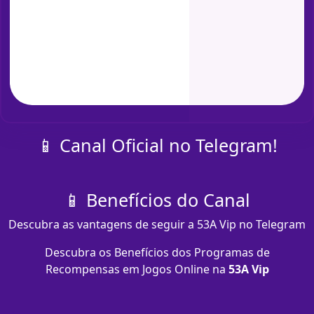
📱 Canal Oficial no Telegram!
📱 Benefícios do Canal
Descubra as vantagens de seguir a 53A Vip no Telegram
Descubra os Benefícios dos Programas de
Recompensas em Jogos Online na
53A Vip