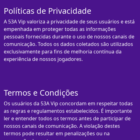
Políticas de Privacidade
A 53A Vip valoriza a privacidade de seus usuários e está
empenhada em proteger todas as informações
pessoais fornecidas durante o uso de nossos canais de
comunicação. Todos os dados coletados são utilizados
exclusivamente para fins de melhoria contínua da
experiência de nossos jogadores.
Termos e Condições
Os usuários da 53A Vip concordam em respeitar todas
as regras e regulamentos estabelecidos. É importante
ler e entender todos os termos antes de participar de
nossos canais de comunicação. A violação destes
termos pode resultar em penalizações ou na