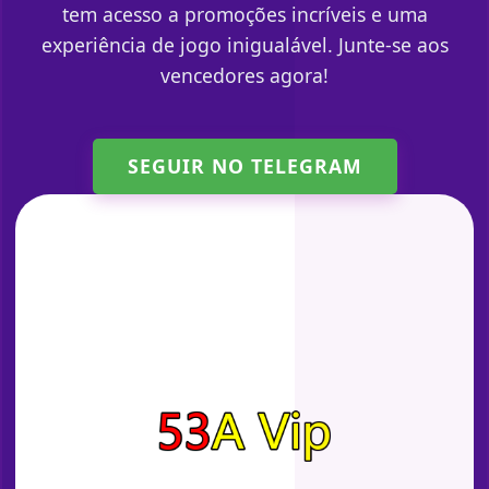
tem acesso a promoções incríveis e uma
experiência de jogo inigualável. Junte-se aos
vencedores agora!
SEGUIR NO TELEGRAM