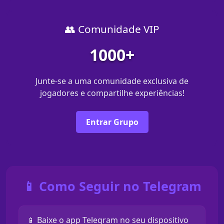
👥 Comunidade VIP
1000+
Junte-se a uma comunidade exclusiva de
jogadores e compartilhe experiências!
Entrar Grupo
📱 Como Seguir no Telegram
📱 Baixe o app Telegram no seu dispositivo