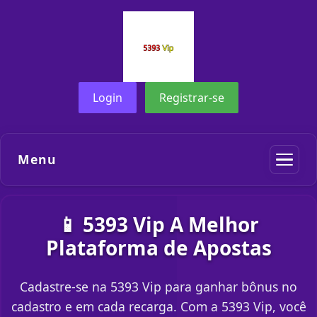
Login
Registrar-se
Menu
📱 5393 Vip A Melhor
Plataforma de Apostas
Cadastre-se na 5393 Vip para ganhar bônus no
cadastro e em cada recarga. Com a 5393 Vip, você