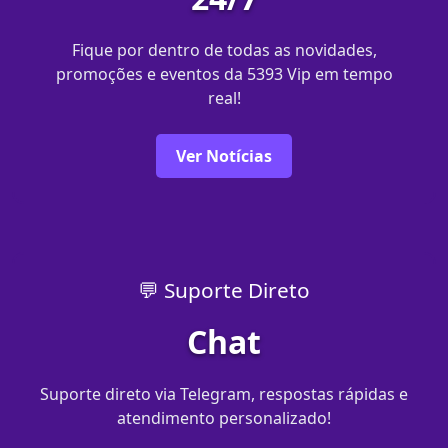
Fique por dentro de todas as novidades,
promoções e eventos da 5393 Vip em tempo
real!
Ver Notícias
💬 Suporte Direto
Chat
Suporte direto via Telegram, respostas rápidas e
atendimento personalizado!