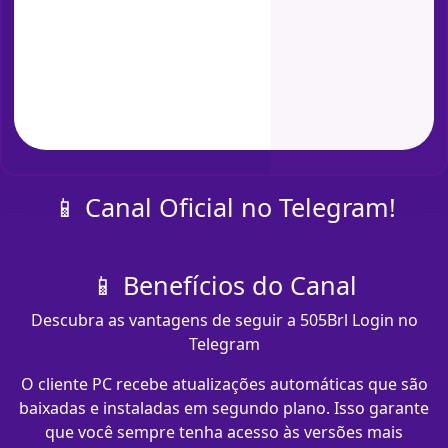
📱 Canal Oficial no Telegram!
📱 Benefícios do Canal
Descubra as vantagens de seguir a 505Brl Login no
Telegram
O cliente PC recebe atualizações automáticas que são
baixadas e instaladas em segundo plano. Isso garante
que você sempre tenha acesso às versões mais