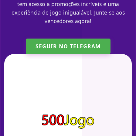
tem acesso a promoções incríveis e uma
experiência de jogo inigualável. Junte-se aos
vencedores agora!
SEGUIR NO TELEGRAM