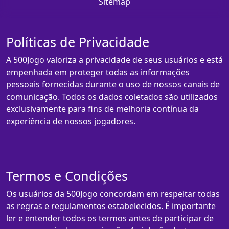
Sitemap
Políticas de Privacidade
A 500Jogo valoriza a privacidade de seus usuários e está
empenhada em proteger todas as informações
pessoais fornecidas durante o uso de nossos canais de
comunicação. Todos os dados coletados são utilizados
exclusivamente para fins de melhoria contínua da
experiência de nossos jogadores.
Termos e Condições
Os usuários da 500Jogo concordam em respeitar todas
as regras e regulamentos estabelecidos. É importante
ler e entender todos os termos antes de participar de