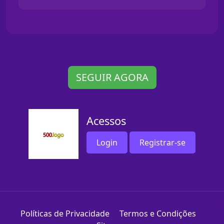
SEGUIR AGORA
Acessos
Login
Registrar-se
Políticas de Privacidade
Termos e Condições