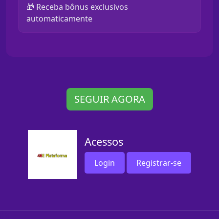
🎁 Receba bônus exclusivos
automaticamente
SEGUIR AGORA
Acessos
Login
Registrar-se