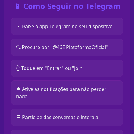
📱 Como Seguir no Telegram
📱 Baixe o app Telegram no seu dispositivo
🔍 Procure por "@46E PlataformaOficial"
👆 Toque em "Entrar" ou "Join"
🔔 Ative as notificações para não perder
nada
💬 Participe das conversas e interaja