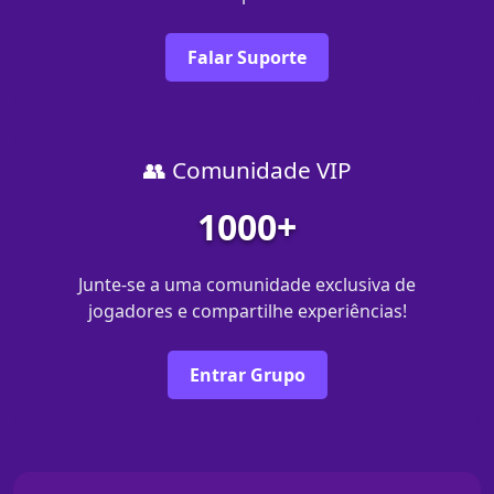
Falar Suporte
👥 Comunidade VIP
1000+
Junte-se a uma comunidade exclusiva de
jogadores e compartilhe experiências!
Entrar Grupo