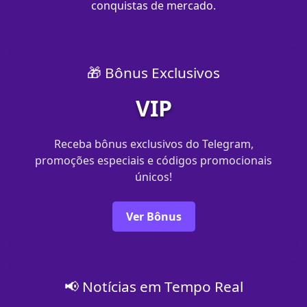
conquistas de mercado.
🎁 Bônus Exclusivos
VIP
Receba bônus exclusivos do Telegram,
promoções especiais e códigos promocionais
únicos!
Ver Bônus
📢 Notícias em Tempo Real