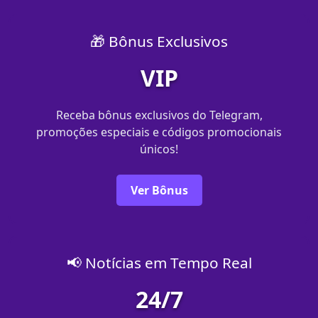
🎁 Bônus Exclusivos
VIP
Receba bônus exclusivos do Telegram,
promoções especiais e códigos promocionais
únicos!
Ver Bônus
📢 Notícias em Tempo Real
24/7