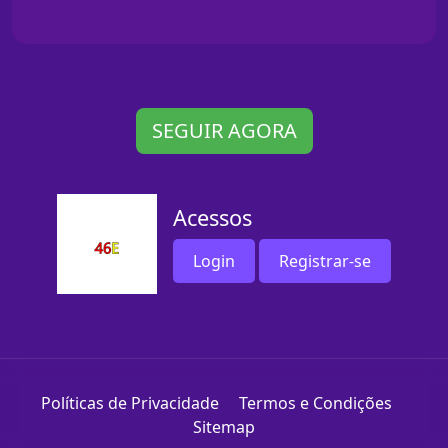
SEGUIR AGORA
Acessos
Login
Registrar-se
Políticas de Privacidade
Termos e Condições
Sitemap