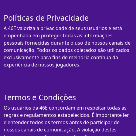
Políticas de Privacidade
A 46E valoriza a privacidade de seus usuários e está
empenhada em proteger todas as informações
pessoais fornecidas durante o uso de nossos canais de
comunicação. Todos os dados coletados são utilizados
exclusivamente para fins de melhoria contínua da
experiência de nossos jogadores.
Termos e Condições
Os usuários da 46E concordam em respeitar todas as
regras e regulamentos estabelecidos. É importante ler
e entender todos os termos antes de participar de
nossos canais de comunicação. A violação destes