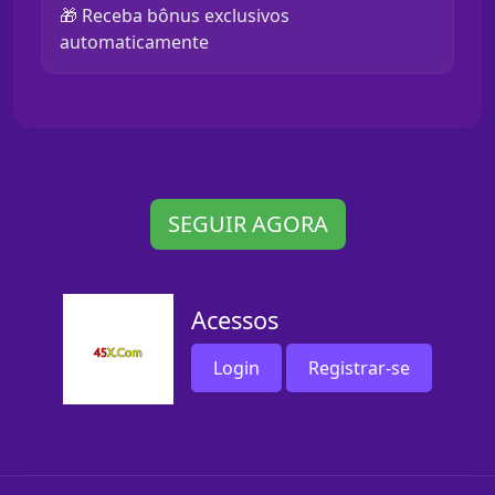
🎁 Receba bônus exclusivos
automaticamente
SEGUIR AGORA
Acessos
Login
Registrar-se