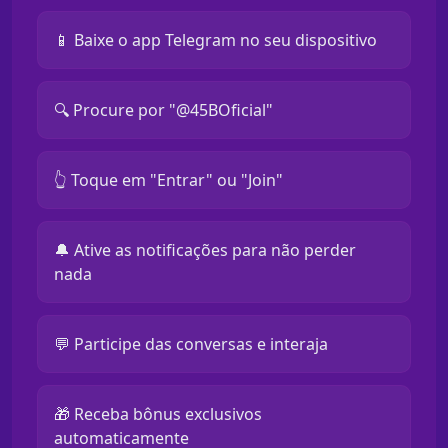
📱 Baixe o app Telegram no seu dispositivo
🔍 Procure por "@45BOficial"
👆 Toque em "Entrar" ou "Join"
🔔 Ative as notificações para não perder
nada
💬 Participe das conversas e interaja
🎁 Receba bônus exclusivos
automaticamente