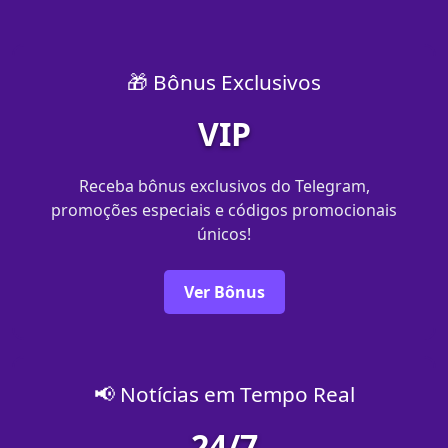
🎁 Bônus Exclusivos
VIP
Receba bônus exclusivos do Telegram,
promoções especiais e códigos promocionais
únicos!
Ver Bônus
📢 Notícias em Tempo Real
24/7