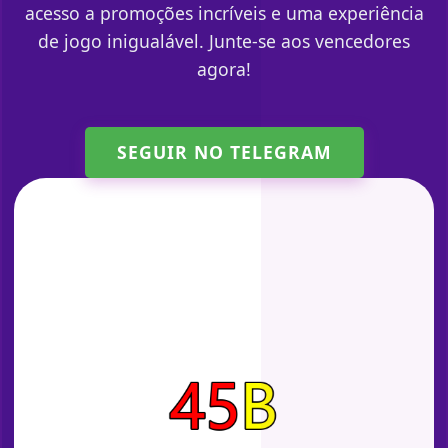
acesso a promoções incríveis e uma experiência
de jogo inigualável. Junte-se aos vencedores
agora!
SEGUIR NO TELEGRAM