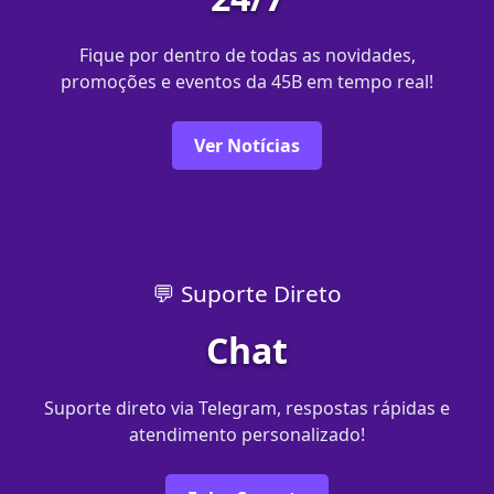
Fique por dentro de todas as novidades,
promoções e eventos da 45B em tempo real!
Ver Notícias
💬 Suporte Direto
Chat
Suporte direto via Telegram, respostas rápidas e
atendimento personalizado!