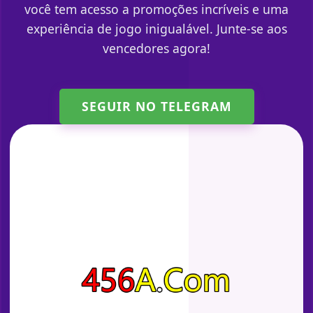
você tem acesso a promoções incríveis e uma
experiência de jogo inigualável. Junte-se aos
vencedores agora!
SEGUIR NO TELEGRAM