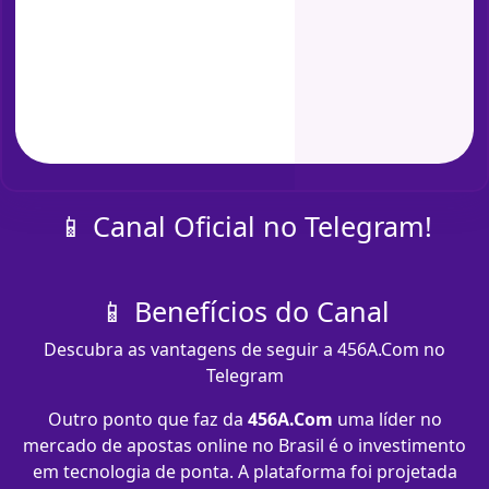
📱 Canal Oficial no Telegram!
📱 Benefícios do Canal
Descubra as vantagens de seguir a 456A.Com no
Telegram
Outro ponto que faz da
456A.Com
uma líder no
mercado de apostas online no Brasil é o investimento
em tecnologia de ponta. A plataforma foi projetada