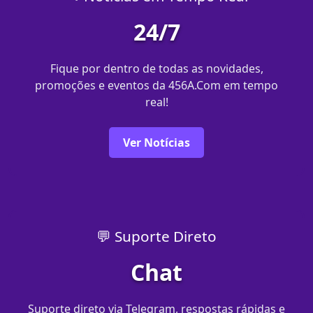
24/7
Fique por dentro de todas as novidades,
promoções e eventos da 456A.Com em tempo
real!
Ver Notícias
💬 Suporte Direto
Chat
Suporte direto via Telegram, respostas rápidas e