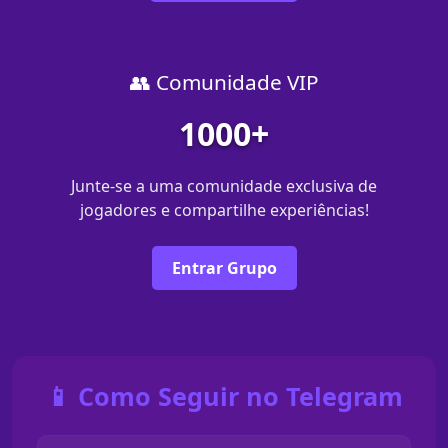
👥 Comunidade VIP
1000+
Junte-se a uma comunidade exclusiva de
jogadores e compartilhe experiências!
Entrar Grupo
📱 Como Seguir no Telegram