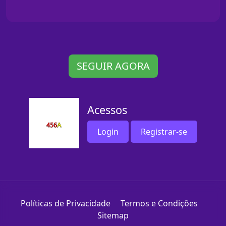
SEGUIR AGORA
Acessos
Login
Registrar-se
Políticas de Privacidade
Termos e Condições
Sitemap