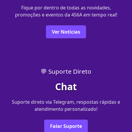
Fique por dentro de todas as novidades,
promoções e eventos da 456A em tempo real!
Ver Notícias
💬 Suporte Direto
Chat
Suporte direto via Telegram, respostas rápidas e
atendimento personalizado!
Falar Suporte