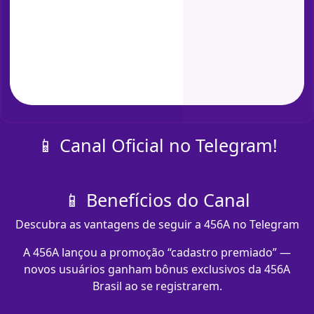
📱 Canal Oficial no Telegram!
📱 Benefícios do Canal
Descubra as vantagens de seguir a 456A no Telegram
A 456A lançou a promoção “cadastro premiado” —
novos usuários ganham bônus exclusivos da 456A
Brasil ao se registrarem.