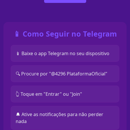
📱 Como Seguir no Telegram
📱 Baixe o app Telegram no seu dispositivo
🔍 Procure por "@4296 PlataformaOficial"
👆 Toque em "Entrar" ou "Join"
🔔 Ative as notificações para não perder
nada