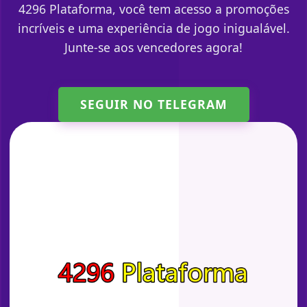
4296 Plataforma, você tem acesso a promoções
incríveis e uma experiência de jogo inigualável.
Junte-se aos vencedores agora!
SEGUIR NO TELEGRAM