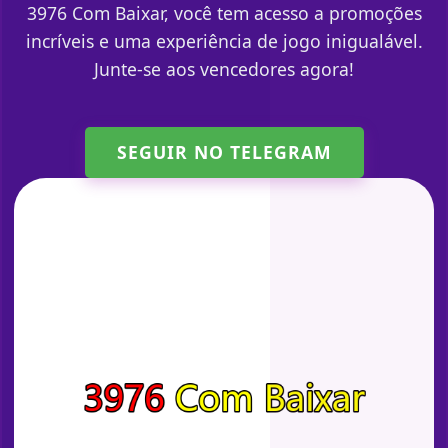
3976 Com Baixar, você tem acesso a promoções
incríveis e uma experiência de jogo inigualável.
Junte-se aos vencedores agora!
SEGUIR NO TELEGRAM