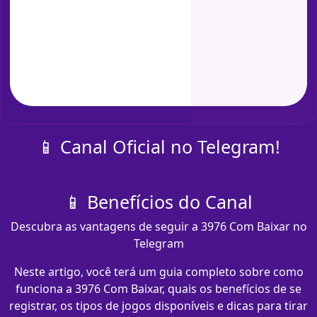
📱 Canal Oficial no Telegram!
📱 Benefícios do Canal
Descubra as vantagens de seguir a 3976 Com Baixar no
Telegram
Neste artigo, você terá um guia completo sobre como
funciona a 3976 Com Baixar, quais os benefícios de se
registrar, os tipos de jogos disponíveis e dicas para tirar