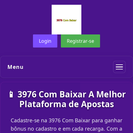
Login
Registrar-se
Menu
📱 3976 Com Baixar A Melhor
Plataforma de Apostas
Cadastre-se na 3976 Com Baixar para ganhar
bônus no cadastro e em cada recarga. Com a