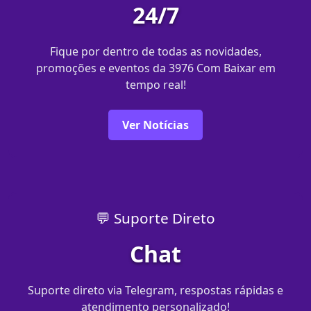
24/7
Fique por dentro de todas as novidades,
promoções e eventos da 3976 Com Baixar em
tempo real!
Ver Notícias
💬 Suporte Direto
Chat
Suporte direto via Telegram, respostas rápidas e
atendimento personalizado!