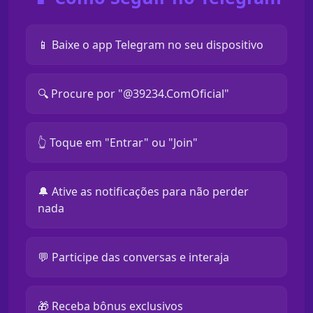
📱 Baixe o app Telegram no seu dispositivo
🔍 Procure por "@39234.ComOficial"
👆 Toque em "Entrar" ou "Join"
🔔 Ative as notificações para não perder
nada
💬 Participe das conversas e interaja
🎁 Receba bônus exclusivos