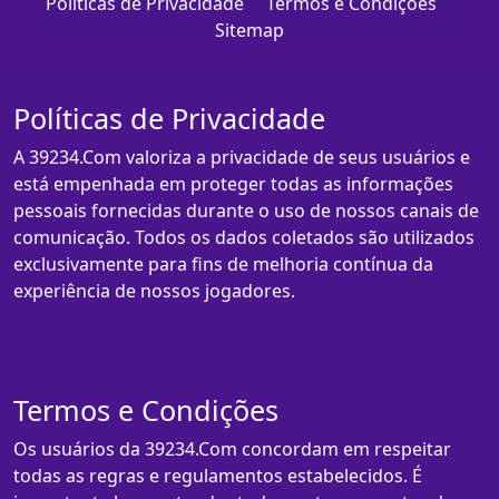
Políticas de Privacidade
Termos e Condições
Sitemap
Políticas de Privacidade
A 39234.Com valoriza a privacidade de seus usuários e
está empenhada em proteger todas as informações
pessoais fornecidas durante o uso de nossos canais de
comunicação. Todos os dados coletados são utilizados
exclusivamente para fins de melhoria contínua da
experiência de nossos jogadores.
Termos e Condições
Os usuários da 39234.Com concordam em respeitar
todas as regras e regulamentos estabelecidos. É