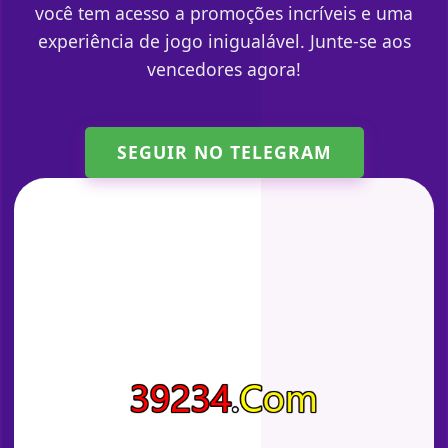
você tem acesso a promoções incríveis e uma
experiência de jogo inigualável. Junte-se aos
vencedores agora!
SEGUIR NO TELEGRAM