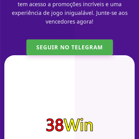
tem acesso a promoções incríveis e uma
experiência de jogo inigualável. Junte-se aos
vencedores agora!
SEGUIR NO TELEGRAM