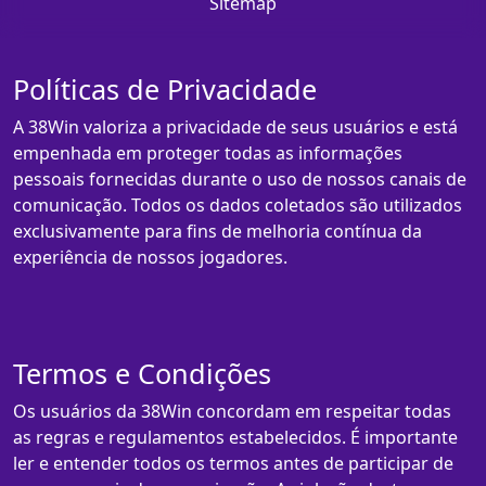
Sitemap
Políticas de Privacidade
A 38Win valoriza a privacidade de seus usuários e está
empenhada em proteger todas as informações
pessoais fornecidas durante o uso de nossos canais de
comunicação. Todos os dados coletados são utilizados
exclusivamente para fins de melhoria contínua da
experiência de nossos jogadores.
Termos e Condições
Os usuários da 38Win concordam em respeitar todas
as regras e regulamentos estabelecidos. É importante
ler e entender todos os termos antes de participar de