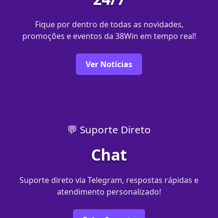
Fique por dentro de todas as novidades,
promoções e eventos da 38Win em tempo real!
Ver Notícias
💬 Suporte Direto
Chat
Suporte direto via Telegram, respostas rápidas e
atendimento personalizado!