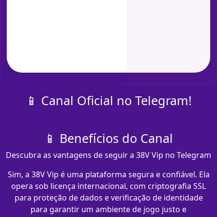
📱 Canal Oficial no Telegram!
📱 Benefícios do Canal
Descubra as vantagens de seguir a 38V Vip no Telegram
Sim, a 38V Vip é uma plataforma segura e confiável. Ela
opera sob licença internacional, com criptografia SSL
para proteção de dados e verificação de identidade
para garantir um ambiente de jogo justo e