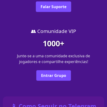
Falar Suporte
👥 Comunidade VIP
1000+
Junte-se a uma comunidade exclusiva de
jogadores e compartilhe experiências!
Entrar Grupo
📱 Como Seguir no Telegram