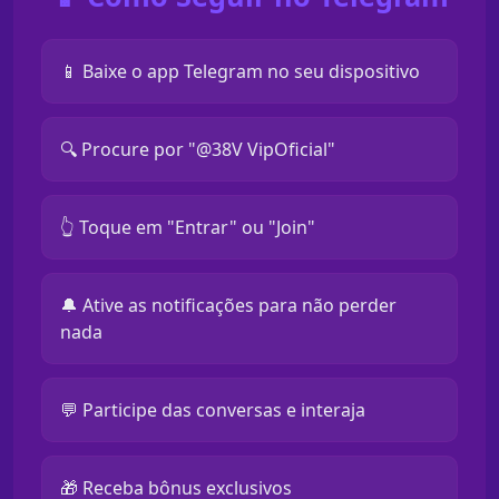
📱 Baixe o app Telegram no seu dispositivo
🔍 Procure por "@38V VipOficial"
👆 Toque em "Entrar" ou "Join"
🔔 Ative as notificações para não perder
nada
💬 Participe das conversas e interaja
🎁 Receba bônus exclusivos