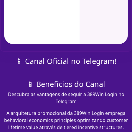
📱 Canal Oficial no Telegram!
📱 Benefícios do Canal
Descubra as vantagens de seguir a 389Win Login no
Telegram
A arquitetura promocional da 389Win Login emprega
behavioral economics principles optimizando customer
lifetime value através de tiered incentive structures.