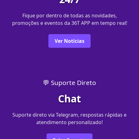
Fique por dentro de todas as novidades,
promoções e eventos da 36T APP em tempo real!
Ver Notícias
💬 Suporte Direto
Chat
Suporte direto via Telegram, respostas rápidas e
atendimento personalizado!