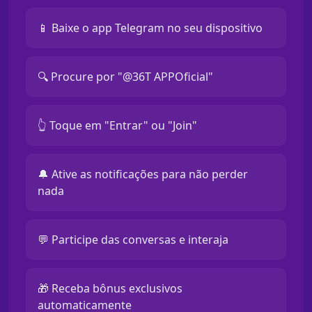
📱 Baixe o app Telegram no seu dispositivo
🔍 Procure por "@36T APPOficial"
👆 Toque em "Entrar" ou "Join"
🔔 Ative as notificações para não perder
nada
💬 Participe das conversas e interaja
🎁 Receba bônus exclusivos
automaticamente