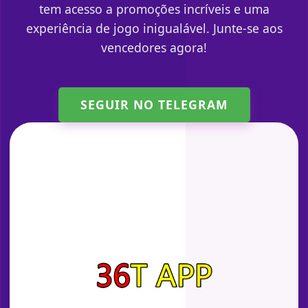
tem acesso a promoções incríveis e uma
experiência de jogo inigualável. Junte-se aos
vencedores agora!
SEGUIR NO TELEGRAM